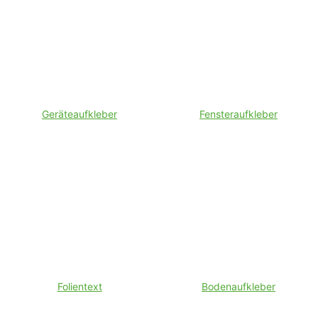
Geräteaufkleber
Fensteraufkleber
Folientext
Bodenaufkleber