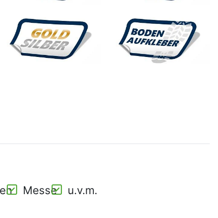
gen
Messe
u.v.m.