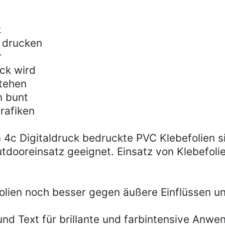
k
e drucken
r
ck wird
tehen
n bunt
Grafiken
m 4c Digitaldruck bedruckte PVC Klebefolien 
tdooreinsatz geeignet. Einsatz von Klebefoli
efolien noch besser gegen äußere Einflüssen
 und Text für brillante und farbintensive Anw