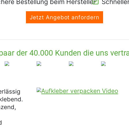
chere Bestellung beim Hersteller
Schnelle
Jetzt
Angebot anfordern
 paar der 40.000 Kunden die uns vertr
erlässig
tklebend.
nzend,
d